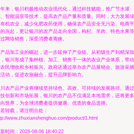
近年来，银川积极推动农业现代化，通过科技赋能，推广节水灌
溉、智能温室等技术，提高农产品产量和质量。同时，大力发展
色有机农业，减少化肥农药使用，确保农产品安全无污染。电商
台的兴起，更让银川的农产品走向全国，枸杞、羊肉、特色水果
通过网络销售，深受消费者青睐。
农产品加工业的崛起，进一步延伸了产业链。从初级生产到精深
工，银川形成了集种植、加工、销售于一体的农业产业体系，带
了农民增收和乡村振兴。政府还通过举办农产品展销会、旅游采
等活动，促进农旅融合，提升品牌影响力。
银川农产品产业将继续坚持绿色、高效、可持续的发展路径。通
科技创新和市场拓展，银川的农产品不仅满足本地需求，还将更
走向世界，为全球消费者提供健康、优质的食品选择。
如若转载，请注明出处：
ttp://www.zhuxianshenghuo.com/product/1.html
新时间：2026-08-06 18:40:22