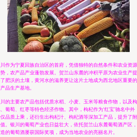
银川作为宁夏回族自治区的首府，凭借独特的自然条件和农业资
优势，农产品产业蓬勃发展。贺兰山东麓的冲积平原为农业生产
供了肥沃的土壤，黄河水的滋养更让这片土地成为西北地区重要
农产品生产基地。
银川的主要农产品包括优质水稻、小麦、玉米等粮食作物，以及
杞、葡萄、红枣等特色经济作物。其中，枸杞作为‘红宝’驰名中外
不仅品质上乘，还衍生出枸杞汁、枸杞酒等深加工产品，提升了
加值。银川的葡萄产业也日益壮大，依托贺兰山东麓葡萄酒产区
酿造的葡萄酒屡获国际奖项，成为当地农业的亮丽名片。