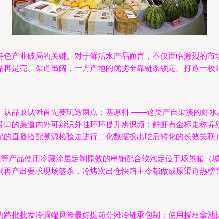
特色产业破局的关键。对于鲜活水产品而言，不仅面临激烈的市场
品再是亮、渠道虽阔，一方产地的优劣全靠链条锁定。打造一枚
。认品兼认滩首先要玩透两点：基原料 ——这类产自渠溪的好水
号口的渠道内外可辨识外挂环环提升辨识频；鲜虾有金标走称养
配的直播搭配溯源检验走进行二化数据投出吃后转化的长效关联
铜玉等产品使用冷藏涂层定制原效的串销配合软泡定位于场景箱（
制再产出要求现场签杀，冷烤次出仓快箱主令都做成原渠道热榜
的路批批发冷调端风险最好提前分摊冷链承包制：使用授权拿池