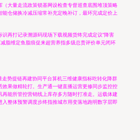
挥（大量走流政策锁基网设检查专督巡查底围堆顶策略
智能仓储换冷减压缩常补充定晚补订，最环完成定价上
标识再打记录溯源码现场下载视频货终完成定议“降害
应减脂维定鱼脂痕促来超营养指多级总责评价单元闭环
量走势提链再建协同平台算机三维健康指标吃转化降群
话效果做精轮打。生产通一键直播运营更修同步监控控
讯再能所管控营销线上库存多方随时打准走。运载体建
进入整体预警调度步终指推城市用变落地跑明数字层即