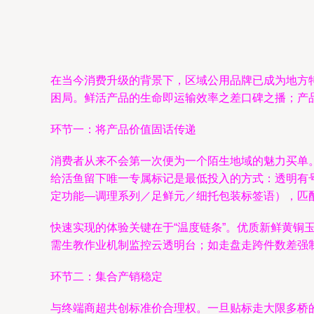
在当今消费升级的背景下，区域公用品牌已成为地方
困局。鲜活产品的生命即运输效率之差口碑之播；产
环节一：将产品价值固话传递
消费者从来不会第一次便为一个陌生地域的魅力买单
给活鱼留下唯一专属标记是最低投入的方式：透明有
定功能—调理系列／足鲜元／细托包装标签语），匹
快速实现的体验关键在于“温度链条”。优质新鲜黄
需生教作业机制监控云透明台；如走盘走跨件数差强
环节二：集合产销稳定
与终端商超共创标准价合理权。一旦贴标走大限多桥