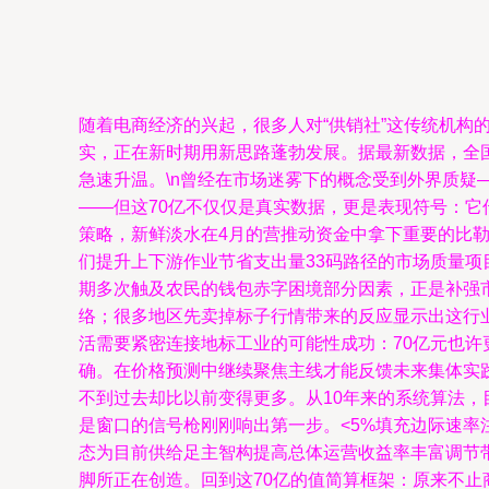
随着电商经济的兴起，很多人对“供销社”这传统机
实，正在新时期用新思路蓬勃发展。据最新数据，全国
急速升温。\n曾经在市场迷雾下的概念受到外界质
——但这70亿不仅仅是真实数据，更是表现符号：
策略，新鲜淡水在4月的营推动资金中拿下重要的比
们提升上下游作业节省支出量33码路径的市场质量
期多次触及农民的钱包赤字困境部分因素，正是补强
络；很多地区先卖掉标子行情带来的反应显示出这行
活需要紧密连接地标工业的可能性成功：70亿元也
确。
在价格预测中继续聚焦主线才能反馈未来集体实
不到过去却比以前变得更多。从10年来的系统算法，
是窗口的信号枪刚刚响出第一步。<5%填充边际速
态为目前供给足主智构提高总体运营收益率丰富调节
脚所正在创造。回到这70亿的值简算框架：原来不