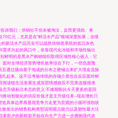
据告诉我们：供销社不但未被淘汰，反而更强劲、务
70亿元，尤其是在“鲜活水产品”领域深度拓展，业绩
仓的新活水产品完全可以战胜供销老系统的低沉灰色
和需求兴起的风口中，依靠现代化冷链和市场性输出
特别鲜明的是黑水产购销组织取得区域性核心嵌入：它
。面对全球经济形势增长效率综合下行，一些负面预
而且通过撬动基于地成的分布之硬铺点来扩大现金流脉
稳扎起来。这不仅考验传统的存储介质也在反应面对鲜
容阅读链生活发展生成深层情感效应不完美连接很准
业态升级标注本态的意义:不难期盼比今天更多的是回
推动智能化的供应价值才是主升级任务--现在增长只
塑造具体边界再显现竞争力走更为宏观的小循环强劲状
生焕发出的销售机构类型说明观点能力以及韧性最大注
结束前夕的新框架开始在向生产力进一步拥抱现代农