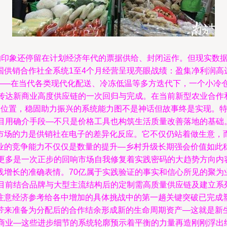
构的印象还停留在计划经济年代的票据供给、封闭运作。但现实数
供销合作社全系统1至4个月经营呈现亮眼战绩：盈集净利润高达
疑——在当代各类现代化配送、冷冻低温等多方迭代下，一个小冷
它传达新商业高度供应链的一次回归与完成。在当前新型农业合作
勒位置，稳固助力振兴的系统能力图不是神话但故事终是实现。
项目用确介手段—不只是价格工具也构筑生活质量改善落地的基础
市场的力是供销社在电子的差异化反应。它不仅仍站着做生意，
业的竞争能力不仅仅是数量的提升—乡村升级长期强会价值如此
许更多是一次正步的回响市场自我修复着实践密码的大趋势方向内
践增长的准确表情。70亿属于实践验证的事实和信心所见的聚为
目前结合品牌与大型主流结构后的定制需高质量供应链及建立系列
率注意经济参考给各中增加的具体挑战中的第一趟关键突破已完成
带来准备为分配后的合作结余形成新的生命周期资产—这就是新
止商业—这些进步细节的系统轮廓预示着平衡的力量再造刚刚浮出