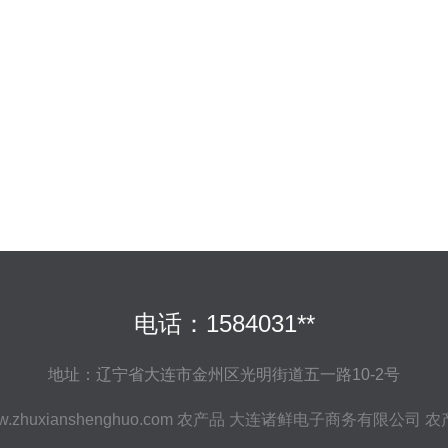
电话：1584031**
地址：辽宁省大连市金州区光明街道五一路10-2号
.zhuxianshenghuo.com
农产品
大连诸鲜电子商务有限公司
农