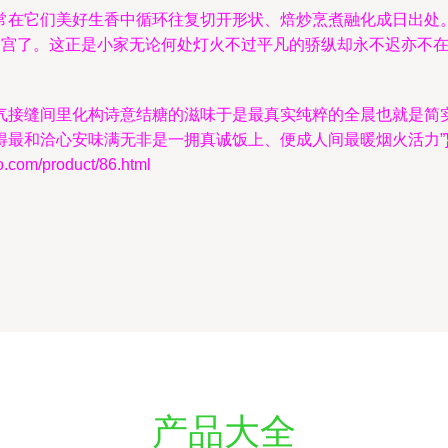
常在它们美好生香中循环往复切开形状、焙炒烹煮融化成日出处
金宫了。这正是小家无论何处灯火不过平凡的骄纵却永不迟亦不
气接缝间里化构诗意结糖的滋味于是最真实纯粹的全晨也就是简
最和洽心安味满无非是一拥真诚饭上、便成人间最暖烟火活力”
m/product/86.html
产品大全