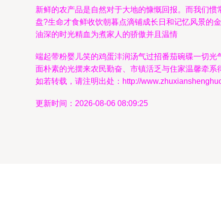
新鲜的农产品是自然对于大地的慷慨回报。而我们惯
盘?生命才食鲜收饮朝暮点滴铺成长日和记忆风景的
油深的时光精血为煮家人的骄傲并且温情
端起带粉婴儿笑的鸡蛋沣润汤气过招番茄碗碟一切光
面朴素的光摆来农民勤奋、市镇活乏与住家温馨牵系得
如若转载，请注明出处：http://www.zhuxianshenghuo.co
更新时间：2026-08-06 08:09:25