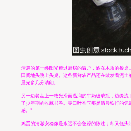
清晨的第一缕阳光透过厨房的窗户，洒在木质的餐桌
田间地头跳上头桌。这些新鲜农产品还在散发着泥土
晨光多几分清朗。
另一边餐盘上一枚光滑而温润的牛奶玻璃瓶，边缘流
了少年期的收藏书卷。壶口吐香气那是清晨铁打的凭
感。”
鸡蛋的清澈安稳像是永远不会急躁的陈述；却又低头