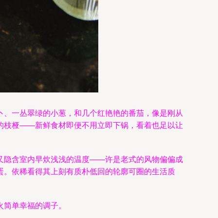
卜、一丛翠绿的小葱，和几个红艳艳的番茄，像是刚从
的枝桠——新鲜食材即便不用立即下锅，看着也足以让
又隐含室内早炊浅浅的温度——许是老式的风物偏偏成
蛋。依稀看得其上刻有质朴低回的轮廓可圈的生活质
火简单幸福的调子。