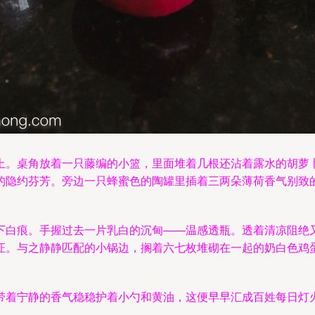
上。桌角放着一只藤编的小篮，里面堆着几根还沾着露水的胡萝
的隐约芬芳。旁边一只蜂蜜色的陶罐里插着三两朵薄荷香气别致
下白痕。手握过去一片乳白的沉甸——温感透瓶。透着清凉阻绝
证。与之静静匹配的小锅边，搁着六七枚堆砌在一起的奶白色鸡
带着宁静的香气稳稳护着小勺和黄油，这便早早汇成百姓每日灯