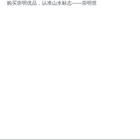
购买崇明优品，认准山水标志——崇明世
界级生态岛递出农产品名片