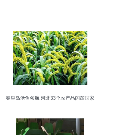
秦皇岛活鱼领航 河北33个农产品闪耀国家
地理标志，鲜活水产谱写崭新篇章