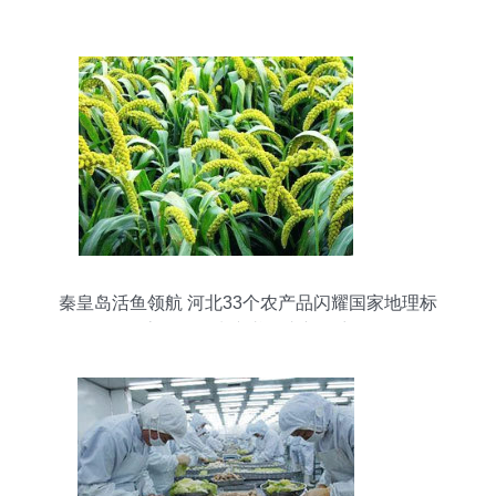
秦皇岛活鱼领航 河北33个农产品闪耀国家地理标
志，鲜活水产谱写崭新篇章