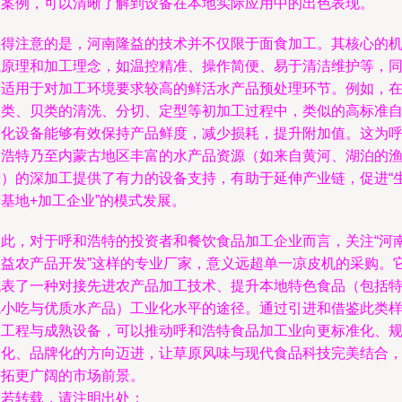
和案例，可以清晰了解到设备在本地实际应用中的出色表现。
值得注意的是，河南隆益的技术并不仅限于面食加工。其核心的
械原理和加工理念，如温控精准、操作简便、易于清洁维护等，
样适用于对加工环境要求较高的鲜活水产品预处理环节。例如，
鱼类、贝类的清洗、分切、定型等初加工过程中，类似的高标准
动化设备能够有效保持产品鲜度，减少损耗，提升附加值。这为
和浩特乃至内蒙古地区丰富的水产品资源（如来自黄河、湖泊的
产）的深加工提供了有力的设备支持，有助于延伸产业链，促进“
基地+加工企业”的模式发展。
因此，对于呼和浩特的投资者和餐饮食品加工企业而言，关注“河
隆益农产品开发”这样的专业厂家，意义远超单一凉皮机的采购。
代表了一种对接先进农产品加工技术、提升本地特色食品（包括
色小吃与优质水产品）工业化水平的途径。通过引进和借鉴此类
板工程与成熟设备，可以推动呼和浩特食品加工业向更标准化、
模化、品牌化的方向迈进，让草原风味与现代食品科技完美结合
开拓更广阔的市场前景。
如若转载，请注明出处：